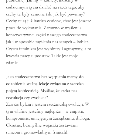
publicznej. Jak my – kobiety, możemy w
codziennym życiu działać na rzecz tego, aby
cechy te były cenione tak, jak być powinny?
Cechy te są już bardzo cenione, choć jest jeszcze
praca do wykonania. Zarówno w myśleniu
konserwatywnej części naszego społeczeństwa
jak i w sposobie myślenia nas samych – kobiet.
Często feminizm jest wybirczy i agresywny, a to
kwestia pracy u podstaw. Takie jest moje
zdanie.
Jako społeczeństwo bez wątpienia mamy do
odrobienia ważną lekcję związaną z szeroko
pojętą kobiecością. Myślisz, że czeka nas
rewolucja czy ewolucja?
Zawsze byłam i jestem rzeczniczką ewolucji. W
tym właśnie jesteśmy najlepsze – w empatii,
kompromisie, umiejętnym zarządzaniu, dialogu.
Okrutne, bezmyślne wojaczki zostawiam
samcom i gromowładnym (śmiech).