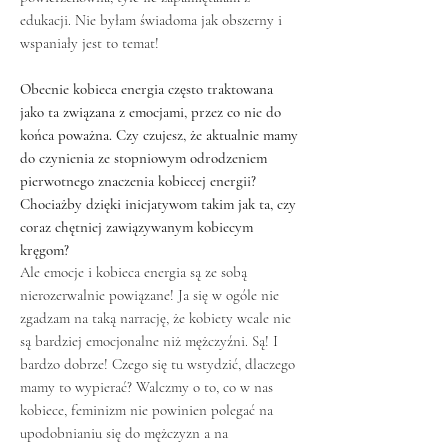
edukacji. Nie byłam świadoma jak obszerny i
wspaniały jest to temat!
Obecnie kobieca energia często traktowana
jako ta związana z emocjami, przez co nie do
końca poważna. Czy czujesz, że aktualnie mamy
do czynienia ze stopniowym odrodzeniem
pierwotnego znaczenia kobiecej energii?
Chociażby dzięki inicjatywom takim jak ta, czy
coraz chętniej zawiązywanym kobiecym
kręgom?
Ale emocje i kobieca energia są ze sobą
nierozerwalnie powiązane! Ja się w ogóle nie
zgadzam na taką narrację, że kobiety wcale nie
są bardziej emocjonalne niż mężczyźni. Są! I
bardzo dobrze! Czego się tu wstydzić, dlaczego
mamy to wypierać? Walczmy o to, co w nas
kobiece, feminizm nie powinien polegać na
upodobnianiu się do mężczyzn a na