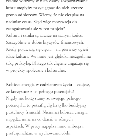
rzadko widzimy w nich osoby rozpoznawalne,
które mogłyby przyciągnąć do nich szersze
grono odbiorców. Wiemy, że nie cierpisz na
nadmiar czasu. Skąd więc motywacja do
zaangażowania się w ten projekt?
Kultura i sztuka są zawsze na szarym końcu.
Szczególnie w dobie kryzysów finansowych.
Kiedy pojawiają się cięcia – na pierwszy ogień
idzie kultura. We mnie jest głęboka niezgoda na
taką praktykę. Dlatego tak chętnie angażuje się
w projekty społeczne i kulturalne.
Kobieca energia w codziennym życiu – czujesz,
że korzystasz z jej pełnego potencjału?
Nigdy nie korzystamy ze swojego pełnego
potencjału, to potrafią chyba tylko buddyjscy
pustelnicy (śmiech). Niemniej kobieca energia
napędza mnie na co dzień, w różnych
aspektach. W pracy napędza mnie ambicja i
profesjonalizm, w wychowaniu córki