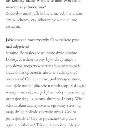
my kobiety mamy w sobie te moc: tworzenia i
niszczenia jednocześnie?
Zdecydowanie! Jeśli kobieta ma cel, nie ważne
czy szlachetny, czy nikczemny – nic jej nie
zatrzyma.
Jakie emocje towarzyszyły Ci w trakcie prac
nad zdjęciem?
Skrajne. Bo walczyły we mnie dwie skrajne
Doroty. Z jednej strony było ekscytująco i
zmysłowo, moja wewnętrzna bogini pragnęła
zrzucić maskę, zrzucić ubranie i zakrzyknąć –
oto jestem! Czcijcie mnie, podziwiajcie mnie,
kochajcie mnie i płaczcie u mych stóp. Z drugiej
strony – no cóż, wciąż byłam sobą – pracowitą,
profesjonalną i z natury skromną Dorotą. Więc
odczuwałam zawstydzenie, ogromny stres. Tą
moja druga półkulę zalewały myśli. Czy to
profesjonalne? Czy to poważne? Co powie
opinia publiczna? Takie już jesteśmy. Ale jak