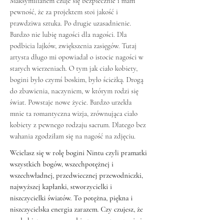
Maksymilianem czuje się bezpiecznie i mam
pewność, że za projektem stoi jakość i
prawdziwa sztuka. Po drugie uzasadnienie.
Bardzo nie lubię nagości dla nagości. Dla
podbicia lajków, zwiększenia zasięgów. Tutaj
artysta długo mi opowiadał o istocie nagości w
starych wierzeniach. O tym jak ciało kobiety,
bogini było czymś boskim, było ścieżką. Drogą
do zbawienia, naczyniem, w którym rodzi się
świat. Powstaje nowe życie. Bardzo urzekła
mnie ta romantyczna wizja, zrównująca ciało
kobiety z pewnego rodzaju sacrum. Dlatego bez
wahania zgodziłam się na nagość na zdjęciu.
Wcielasz się w rolę bogini Nintu czyli pramatki
wszystkich bogów, wszechpotężnej i
wszechwładnej, przedwiecznej przewodniczki,
najwyższej kapłanki, stworzycielki i
niszczycielki światów. To potężna, piękna i
niszczycielska energia zarazem. Czy czujesz, że