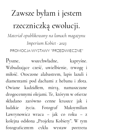
Zawsze byłam i jestem
rzeczniczką ewolucji.
Materiał opublikowany na łamach magazynu
Imperium Kobiet · 2023
PROMOCJA WYSTAWY "PRZEDWIECZNE"
P
yszne, wszechwładne, kapryśne.
Wzbudzające cześć, uwielbienie, trwogę i
miłość. Otoczone alabastrem, lapis lazuli i
diamentami pod dachami z hebanu i złota.
Owiane kadzidłem, mirrą, namaszczane
drogocennymi olejami. Te, którym w ofierze
składano zarówno cenne kruszce jak i
ludzkie życia. Fotograf Maksymilian
Ławrynowicz wraca – jak co roku – z
kolejna odsłona „Projektu Kobiety”. W tym
fotograficznym cyklu wystaw portretu