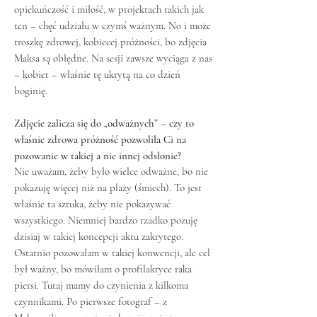
opiekuńczość i miłość, w projektach takich jak
ten – chęć udziału w czymś ważnym. No i może
troszkę zdrowej, kobiecej próżności, bo zdjęcia
Maksa są obłędne. Na sesji zawsze wyciąga z nas
– kobiet – właśnie tę ukrytą na co dzień
boginię.
Zdjęcie zalicza się do „odważnych” – czy to
właśnie zdrowa próżność pozwoliła Ci na
pozowanie w takiej a nie innej odsłonie?
Nie uważam, żeby było wielce odważne, bo nie
pokazuję więcej niż na plaży (śmiech). To jest
właśnie ta sztuka, żeby nie pokazywać
wszystkiego. Niemniej bardzo rzadko pozuję
dzisiaj w takiej koncepcji aktu zakrytego.
Ostatnio pozowałam w takiej konwencji, ale cel
był ważny, bo mówiłam o profilaktyce raka
piersi. Tutaj mamy do czynienia z kilkoma
czynnikami. Po pierwsze fotograf – z