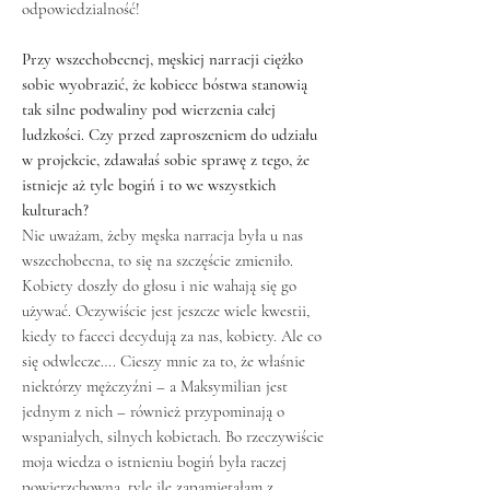
odpowiedzialność!
Przy wszechobecnej, męskiej narracji ciężko
sobie wyobrazić, że kobiece bóstwa stanowią
tak silne podwaliny pod wierzenia całej
ludzkości. Czy przed zaproszeniem do udziału
w projekcie, zdawałaś sobie sprawę z tego, że
istnieje aż tyle bogiń i to we wszystkich
kulturach?
Nie uważam, żeby męska narracja była u nas
wszechobecna, to się na szczęście zmieniło.
Kobiety doszły do głosu i nie wahają się go
używać. Oczywiście jest jeszcze wiele kwestii,
kiedy to faceci decydują za nas, kobiety. Ale co
się odwlecze…. Cieszy mnie za to, że właśnie
niektórzy mężczyźni – a Maksymilian jest
jednym z nich – również przypominają o
wspaniałych, silnych kobietach. Bo rzeczywiście
moja wiedza o istnieniu bogiń była raczej
powierzchowna, tyle ile zapamiętałam z