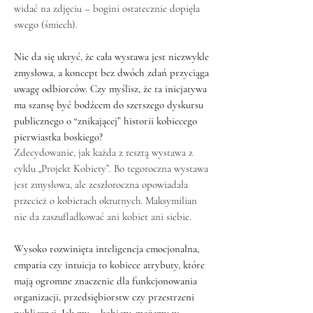
widać na zdjęciu – bogini ostatecznie dopięła
swego (śmiech).
Nie da się ukryć, że cała wystawa jest niezwykle
zmysłowa, a koncept bez dwóch zdań przyciąga
uwagę odbiorców. Czy myślisz, że ta inicjatywa
ma szansę być bodźcem do szerszego dyskursu
publicznego o “znikającej” historii kobiecego
pierwiastka boskiego?
Zdecydowanie, jak każda z resztą wystawa z
cyklu „Projekt Kobiety”. Bo tegoroczna wystawa
jest zmysłowa, ale zeszłoroczna opowiadała
przecież o kobietach okrutnych. Maksymilian
nie da zaszufladkować ani kobiet ani siebie.
Wysoko rozwinięta inteligencja emocjonalna,
empatia czy intuicja to kobiece atrybuty, które
mają ogromne znaczenie dla funkcjonowania
organizacji, przedsiębiorstw czy przestrzeni