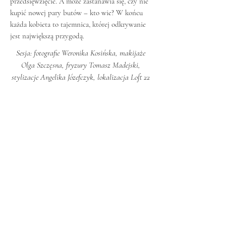
przedsięwzięcie. A może zastanawia się, czy nie
kupić nowej pary butów – kto wie? W końcu
każda kobieta to tajemnica, której odkrywanie
jest największą przygodą.
Sesja: fotografie Weronika Kosińska, makijaże
Olga Szczęsna, fryzury Tomasz Madejski,
stylizacje Angelika Józefczyk, lokalizacja Loft 22