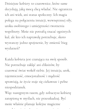
Dzisiejsze kobiety to czarownice, które same
decydują, jaką mocą chcą władać. Nie ogranicza
ich ani wiek, ani status społeczny. Ich magia
polega na połączeniu intuicji, wewnętrznej siły,
uroku osobistego i umiejętności tworzenia
wspólnoty. Może nie potrafią rzucać ognistych
kul, ale kto ich naprawdę potrzebuje, skoro
wystarczy jedno spojrzenie, by zmienić bieg
wydarzeń?
Każda kobieta jest czarująca na swój sposób.
Nie potrzebuje zaklęć ani eliksirów, by
czarować świat wokół siebie. Jej intuicja, urok,
tajemniczość, emocjonalność i mądrość
sprawiają, że życie staje się ciekawsze i pełne
niespodzianek.
Więc następnym razem, gdy zobaczysz kobietę
zatopioną w myślach, nie przeszkadzaj. Być
może właśnie planuje kolejne magiczne