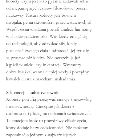
kobiety, czym jest – to pytanie zadawali sobie
od niepamiętnych czasów filozofowie, poeci i
naukowcy. Natura kobiety jest bowiem
dwojaka, pełna skrojności i przeciwstawnych sił.
Współczesna wiedźma potrafi znaleźć harmonię
w chaosie codzienności. Wie, kiedy odciąć się
od technologii, aby odzyskać siły, kiedy
posłuchać swojego ciała i odpocząć. Jej rytuały
są prostsze niż kiedyś. Nie potrzebują już
kąpieli w mleku czy inkantacji. Wystarczy
dobra książka, wanna ciepłej wody i porządny
kawałek ciasta z orzechami makadamia.
Siła emocji – sabat czarownic
Kobiety potrafią przeżywać emocje z niezwykłą
intensywnością. Cieszą się jak dzieci z
drobnostek i płaczą na reklamach świątecznych.
Ta emocjonalność to prawdziwy eliksir życia,
który dodaje barw codzienności. Nie możemy
zapominać o jednym z najważniejszych