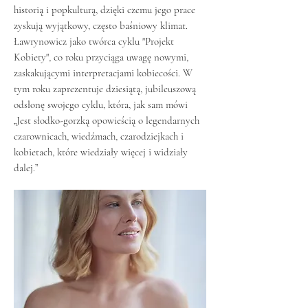
historią i popkulturą, dzięki czemu jego prace
zyskują wyjątkowy, często baśniowy klimat.
Ławrynowicz jako twórca cyklu "Projekt
Kobiety", co roku przyciąga uwagę nowymi,
zaskakującymi interpretacjami kobiecości. W
tym roku zaprezentuje dziesiątą, jubileuszową
odsłonę swojego cyklu, która, jak sam mówi
„Jest słodko-gorzką opowieścią o legendarnych
czarownicach, wiedźmach, czarodziejkach i
kobietach, które wiedziały więcej i widziały
dalej.”