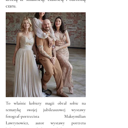
czaru.
To właśnie kobiety magii obrał sobie na
tematykę swojej jubileuszowej wystawy
fotograf-portrecista Maksymilian
Ławrynowicz, autor wystawy portretu