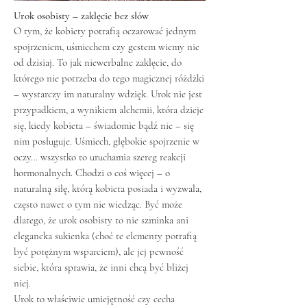
Urok osobisty – zaklęcie bez słów
O tym, że kobiety potrafią oczarować jednym
spojrzeniem, uśmiechem czy gestem wiemy nie
od dzisiaj. To jak niewerbalne zaklęcie, do
którego nie potrzeba do tego magicznej różdżki
– wystarczy im naturalny wdzięk. Urok nie jest
przypadkiem, a wynikiem alchemii, która dzieje
się, kiedy kobieta – świadomie bądź nie – się
nim posługuje. Uśmiech, głębokie spojrzenie w
oczy… wszystko to uruchamia szereg reakcji
hormonalnych. Chodzi o coś więcej – o
naturalną siłę, którą kobieta posiada i wyzwala,
często nawet o tym nie wiedząc. Być może
dlatego, że urok osobisty to nie szminka ani
elegancka sukienka (choć te elementy potrafią
być potężnym wsparciem), ale jej pewność
siebie, która sprawia, że inni chcą być bliżej
niej.
Urok to właściwie umiejętność czy cecha