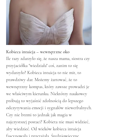
Kobieca intuicja – wewnętrzne oko
Ile razy zdarzyło się, że nasza mama, siostra czy
przyjaciółka "wiedziała" coś, zanim to się
wydarzyło? Kobieca intuicja to nie mit, to
prawdziwy dar. Możemy żartować, że to
wewnętrzny kompas, który zawsze prowadzi je
we właściwym kierunku. Niektórzy naukowcy
próbują to wyjaśnić zdolnością do lepszego
odczytywania emocji i sygnałów niewerbalnych.
Czy nie brzmi to jednak jak magia w
najczystszej postaci? Kobieta nie musi widzieć,
aby wiedzieć. Od wieków kobieca intuicja
fascynowała i przerażała. Średniowieczne