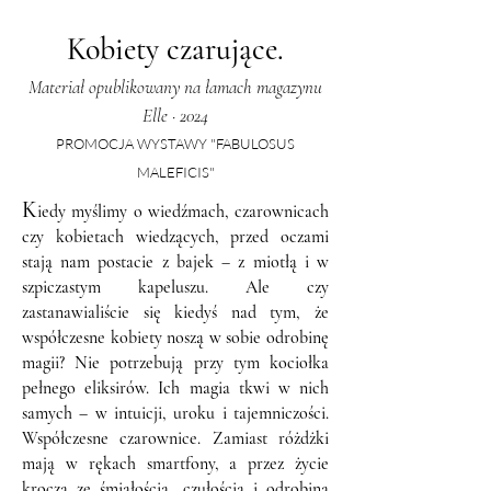
Kobiety czarujące.
Materiał opublikowany na łamach magazynu
Elle · 2024
PROMOCJA WYSTAWY "FABULOSUS
MALEFICIS"
K
iedy myślimy o wiedźmach, czarownicach
czy kobietach wiedzących, przed oczami
stają nam postacie z bajek – z miotłą i w
szpiczastym kapeluszu. Ale czy
zastanawialiście się kiedyś nad tym, że
współczesne kobiety noszą w sobie odrobinę
magii? Nie potrzebują przy tym kociołka
pełnego eliksirów. Ich magia tkwi w nich
samych – w intuicji, uroku i tajemniczości.
Współczesne czarownice. Zamiast różdżki
mają w rękach smartfony, a przez życie
kroczą ze śmiałością, czułością i odrobiną