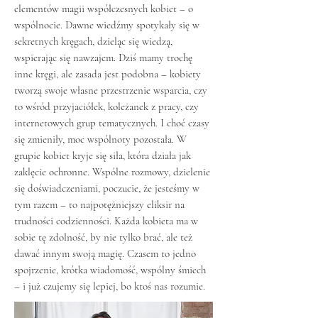
elementów magii współczesnych kobiet – o
wspólnocie. Dawne wiedźmy spotykały się w
sekretnych kręgach, dzieląc się wiedzą,
wspierając się nawzajem. Dziś mamy trochę
inne kręgi, ale zasada jest podobna – kobiety
tworzą swoje własne przestrzenie wsparcia, czy
to wśród przyjaciółek, koleżanek z pracy, czy
internetowych grup tematycznych. I choć czasy
się zmieniły, moc wspólnoty pozostała. W
grupie kobiet kryje się siła, która działa jak
zaklęcie ochronne. Wspólne rozmowy, dzielenie
się doświadczeniami, poczucie, że jesteśmy w
tym razem – to najpotężniejszy eliksir na
trudności codzienności. Każda kobieta ma w
sobie tę zdolność, by nie tylko brać, ale też
dawać innym swoją magię. Czasem to jedno
spojrzenie, krótka wiadomość, wspólny śmiech
– i już czujemy się lepiej, bo ktoś nas rozumie.