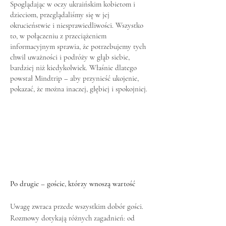
Spoglądając w oczy ukraińskim kobietom i
dzieciom, przeglądaliśmy się w jej
okrucieństwie i niesprawiedliwości. Wszystko
to, w połączeniu z przeciążeniem
informacyjnym sprawia, że potrzebujemy tych
chwil uważności i podróży w głąb siebie,
bardziej niż kiedykolwiek. Właśnie dlatego
powstał Mindtrip – aby przynieść ukojenie,
pokazać, że można inaczej, głębiej i spokojniej.
Po drugie – goście, którzy wnoszą wartość
Uwagę zwraca przede wszystkim dobór gości.
Rozmowy dotykają różnych zagadnień: od