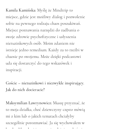
Kamila Kamińska:
Myślę że Mindtrip to
miejsce, gdzie jest możliwy dialog i pozwolenie
sobie na pewnego rodzaju chaos poszukiwań.
Miejsce poznawania narzędzi do zadbania o
swoje zdrowie psychofizyczne i usłyszenia
nietuzinkowych osób. Moim zdaniem nie
istnieje jedno remedium. Każdy za to rzeźbi w
chaosie po swojemu. Może dzięki podcastowi
uda się dostarczyć do tego wskazówek i
inspiracji.
Goście – nietuzinkowi i niezwykle inspirujący.
Jak do nich docieracie?
Maksymilian Ławrynowicz:
Muszę przyznać, że
to moja działka, choć dziewczyny często mówią
mi z kim lub o jakich tematach chciałyby
szczególnie porozmawiać. Ja się wychowałem w