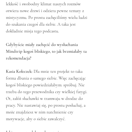
lekkość i swobodny klimat naszych rozmów
otwiera nowe drzwi i odziera pewne tematy z
mistycyzmu. Po prostu zachęciliśmy wielu ludzi
do szukania czegoś dla siebie. A taka jest
dokładnie misja tego podcastu.
Gdybyście miały zachęcić do wysłuchania
Mindtrip kogoś bliskiego, to jak brzmiałaby ta
rekomendacja?
Kasia Kołeczek:
Dla mnie ten projekt to taka
forma dbania o samego siebie. Więc zachęcając
kogoś bliskiego powiedziałabym: spróbuj. Nie
trzeba do tego przewodnika czy wielkiej fatygi.
Ot, załóż słuchawki w tramwaju w drodze do
pracy. Nie nastawiaj się, po prostu posłuchaj, a
może znajdziesz w nim natchnienie czy
motywacje, aby o siebie zawalczyć.