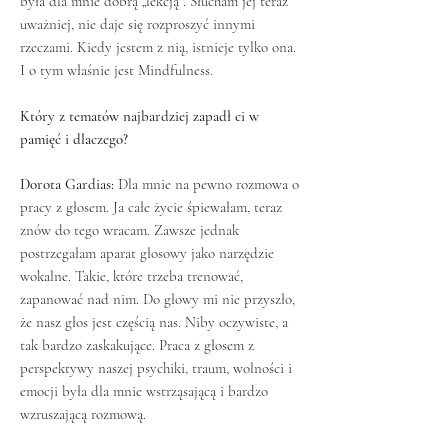
była dla mnie dobrą „lekcją”. Słucham jej teraz
uważniej, nie daje się rozproszyć innymi
rzeczami. Kiedy jestem z nią, istnieje tylko ona.
I o tym właśnie jest Mindfulness.
Który z tematów najbardziej zapadł ci w
pamięć i dlaczego?
Dorota Gardias:
Dla mnie na pewno rozmowa o
pracy z głosem. Ja całe życie śpiewałam, teraz
znów do tego wracam. Zawsze jednak
postrzegałam aparat głosowy jako narzędzie
wokalne. Takie, które trzeba trenować,
zapanować nad nim. Do głowy mi nie przyszło,
że nasz głos jest częścią nas. Niby oczywiste, a
tak bardzo zaskakujące. Praca z głosem z
perspektywy naszej psychiki, traum, wolności i
emocji była dla mnie wstrząsającą i bardzo
wzruszającą rozmową.