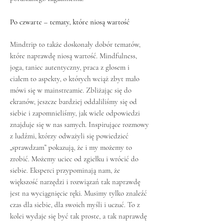
Po czwarte – tematy, które niosą wartość
Mindtrip to także doskonały dobór tematów,
które naprawdę niosą wartość. Mindfulness,
joga, taniec autentyczny, praca z głosem i
ciałem to aspekty, o których wciąż zbyt mało
mówi się w mainstreamie. Zbliżając się do
ekranów, jeszcze bardziej oddaliliśmy się od
siebie i zapomnieliśmy, jak wiele odpowiedzi
znajduje się w nas samych. Inspirujące rozmowy
z ludźmi, którzy odważyli się powiedzieć
„sprawdzam” pokazują, że i my możemy to
zrobić. Możemy uciec od zgiełku i wrócić do
siebie. Eksperci przypominają nam, że
większość narzędzi i rozwiązań tak naprawdę
jest na wyciągnięcie ręki. Musimy tylko znaleźć
czas dla siebie, dla swoich myśli i uczuć. To z
kolei wydaje się być tak proste, a tak naprawdę