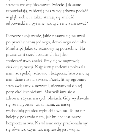
stresem we współczesnym świecie. Jak same
zapowiadają, zabierają nas w wyjątkową podróż
w głąb siebie, a także starają się znaleźć
odpowiedź na pytanie: jak żyć i nie zwariować?
Pierwsze skojarzenie, jakie nasuwa się na myśl
po przesłuchaniu jednego, dowolnego odcinka
Mindtrip? Jakie te rozmowy są potrzebne! Na
przestrzeni trzech ostatnich lat jako
społeczeństwo znaleźliśmy się w naprawdę
ciężkiej sytuacji. Najpierw pandemia pokazała
nam, że spokój, zdrowie i bezpieczeństwo nie są
nam dane raz na zawsze. Przeżyliśmy ogromny
stres związany z nowymi, nieznanymi do tej
pory okolicznościami. Martwiliśmy się o
zdrowie i życie naszych bliskich. Gdy wydawało
się, że najgorsze już za nami, za naszą
wschodnią granicą wybuchła wojna. To po raz
kolejny pokazało nam, jak kruche jest nasze
bezpieczeństwo. Na własne oczy przekonaliśmy
się również, czym tak naprawdę jest wojna.