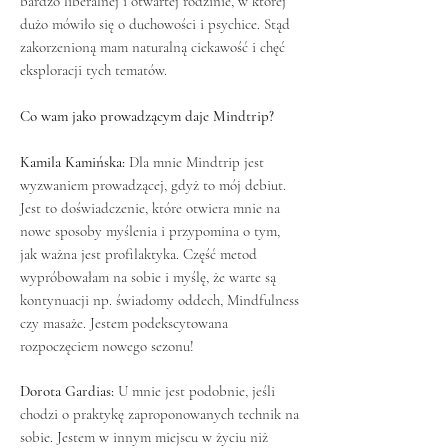
bardzo liberalnej i otwartej rodzinie, w której
dużo mówiło się o duchowości i psychice. Stąd
zakorzenioną mam naturalną ciekawość i chęć
eksploracji tych tematów.
Co wam jako prowadzącym daje Mindtrip?
Kamila Kamińska:
Dla mnie Mindtrip jest
wyzwaniem prowadzącej, gdyż to mój debiut.
Jest to doświadczenie, które otwiera mnie na
nowe sposoby myślenia i przypomina o tym,
jak ważna jest profilaktyka. Część metod
wypróbowałam na sobie i myślę, że warte są
kontynuacji np. świadomy oddech, Mindfulness
czy masaże. Jestem podekscytowana
rozpoczęciem nowego sezonu!
Dorota Gardias:
U mnie jest podobnie, jeśli
chodzi o praktykę zaproponowanych technik na
sobie. Jestem w innym miejscu w życiu niż