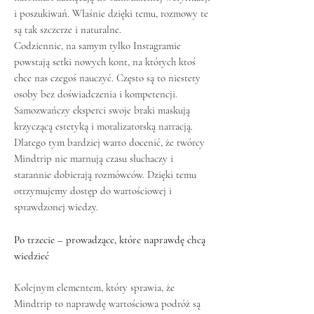
i poszukiwań. Właśnie dzięki temu, rozmowy te
są tak szczerze i naturalne.
Codziennie, na samym tylko Instagramie
powstają setki nowych kont, na których ktoś
chce nas czegoś nauczyć. Często są to niestety
osoby bez doświadczenia i kompetencji.
Samozwańczy eksperci swoje braki maskują
krzyczącą estetyką i moralizatorską narracją.
Dlatego tym bardziej warto docenić, że twórcy
Mindtrip nie marnują czasu słuchaczy i
starannie dobierają rozmówców. Dzięki temu
otrzymujemy dostęp do wartościowej i
sprawdzonej wiedzy.
Po trzecie – prowadzące, które naprawdę chcą
wiedzieć
Kolejnym elementem, który sprawia, że
Mindtrip to naprawdę wartościowa podróż są