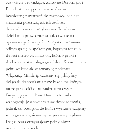
oczywiście prowadzące. Zarówno Dorota, jak i
Kamila stwarzają swoim rozmówcom
bezpieczną przestrzeń do rozmowy. Nie bez
znaczenia pozostają też ich osobiste
doświadczenia i poszukiwania. To właśnie
dzięki nim prowadzące są tak otwarte na
opowieści gościń i gości. Wszystkie rozmowy
odbywają się w spokojnym, kojącym tonie, w
tle leci nastrojowa muzyka, która wprawia
słuchaczy w stan błogiego relaksu. Konwencja w
pełni wpisuje się w tematykę podcastu.
Włączając Mindtrip czujemy się, jakbyśmy
dołączali do spotkania przy kawie, na którym
nasze przyjaciółki prowadzą rozmowy z
fascynującymi ludźmi. Dorota i Kamila
wzbogacają je o swoje własne doświadczenia,
jednak od początku do końca wyraźnie czujemy,
że to goście i gościnie są na pierwszym planie.
Dzięki temu otrzymujemy pełny obraz
poruszanego zagadnienia.