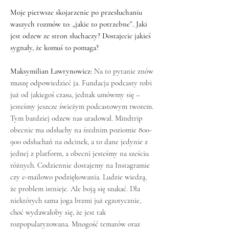
Moje pierwsze skojarzenie po przesłuchaniu
waszych rozmów to: „jakie to potrzebne”. Jaki
jest odzew ze stron słuchaczy? Dostajecie jakieś
sygnały, że komuś to pomaga?
Maksymilian Ławrynowicz:
Na to pytanie znów
muszę odpowiedzieć ja. Fundacja podcasty robi
już od jakiegoś czasu, jednak umówmy się –
jesteśmy jeszcze świeżym podcastowym tworem.
Tym bardziej odzew nas uradował. Mindtrip
obecnie ma odsłuchy na średnim poziomie 800-
900 odsłuchań na odcinek, a to dane jedynie z
jednej z platform, a obecni jesteśmy na sześciu
różnych. Codziennie dostajemy na Instagramie
czy e-mailowo podziękowania. Ludzie wiedzą,
że problem istnieje. Ale boją się szukać. Dla
niektórych sama joga brzmi już egzotycznie,
choć wydawałoby się, że jest tak
rozpopularyzowana. Mnogość tematów oraz