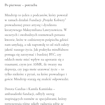
Po pierwsze – potrzeba
Mindtrip to jeden z podcastów, który powstał
w ramach działań Fundacji „Projekt Kobiety”
prowadzonej przez artystę i dyrektora
kreatywnego Maksymiliana Ławrynowicza. W
szczerych i swobodnych rozmowach porusza
kwestie, które w codziennym pośpiechu gdzieś
nam umykają, a tak naprawdę to od nich zależy
jakość naszego życia. Jak praktyka mindfulness
pomaga się zatrzymać i bardziej BYĆ, czy
oddech może mieć wpływ na uporanie się z
traumami, czym jest ASMR, ile twarzy ma
depresja, czy joga może uratować życie – to
tylko niektóre z pytań, na które prowadzące i
goście Mindtrip starają się znaleźć odpowiedzi.
Dorota Gardias i Kamila Kamińska –
ambasadorki fundacji, odbyły szereg
inspirujących rozmów ze specjalistami, którzy
reprezentują różne szkoły radzenia sobie ze