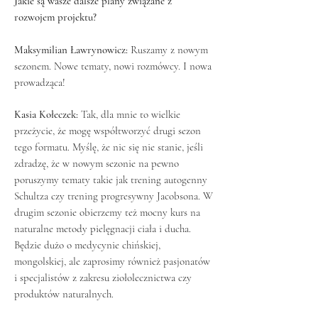
Jakie są wasze dalsze plany związane z
rozwojem projektu?
Maksymilian Ławrynowicz:
Ruszamy z nowym
sezonem. Nowe tematy, nowi rozmówcy. I nowa
prowadząca!
Kasia Kołeczek:
Tak, dla mnie to wielkie
przeżycie, że mogę współtworzyć drugi sezon
tego formatu. Myślę, że nic się nie stanie, jeśli
zdradzę, że w nowym sezonie na pewno
poruszymy tematy takie jak trening autogenny
Schultza czy trening progresywny Jacobsona. W
drugim sezonie obierzemy też mocny kurs na
naturalne metody pielęgnacji ciała i ducha.
Będzie dużo o medycynie chińskiej,
mongolskiej, ale zaprosimy również pasjonatów
i specjalistów z zakresu ziołolecznictwa czy
produktów naturalnych.