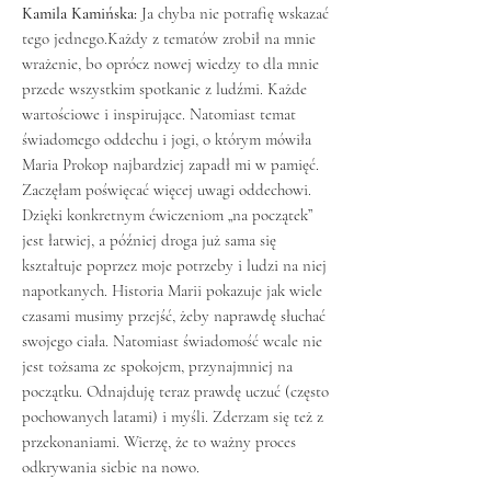
Kamila Kamińska:
Ja chyba nie potrafię wskazać
tego jednego.Każdy z tematów zrobił na mnie
wrażenie, bo oprócz nowej wiedzy to dla mnie
przede wszystkim spotkanie z ludźmi. Każde
wartościowe i inspirujące. Natomiast temat
świadomego oddechu i jogi, o którym mówiła
Maria Prokop najbardziej zapadł mi w pamięć.
Zaczęłam poświęcać więcej uwagi oddechowi.
Dzięki konkretnym ćwiczeniom „na początek”
jest łatwiej, a później droga już sama się
kształtuje poprzez moje potrzeby i ludzi na niej
napotkanych. Historia Marii pokazuje jak wiele
czasami musimy przejść, żeby naprawdę słuchać
swojego ciała. Natomiast świadomość wcale nie
jest tożsama ze spokojem, przynajmniej na
początku. Odnajduję teraz prawdę uczuć (często
pochowanych latami) i myśli. Zderzam się też z
przekonaniami. Wierzę, że to ważny proces
odkrywania siebie na nowo.