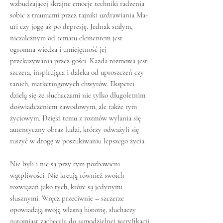
wzbudzającej skrajne emocje techniki radzenia
sobie z traumami przez tajniki uzdrawiania Ma-
uri czy jogę aż po depresję. Jednak stałym,
niezależnym od tematu elementem jest
ogromna wiedza i umiejętność jej
przekazywania przez gości. Każda rozmowa jest
szczera, inspirująca i daleka od uproszczeń czy
tanich, marketingowych chwytów. Eksperci
dzielą się ze słuchaczami nie tylko długoletnim
doświadczeniem zawodowym, ale także tym
życiowym. Dzięki temu z rozmów wyłania się
autentyczny obraz ludzi, którzy odważyli się
ruszyć w drogę w poszukiwaniu lepszego życia.
Nie byli i nie są przy tym pozbawieni
wątpliwości. Nie kreują również swoich
rozwiązań jako tych, które są jedynymi
słusznymi. Wręcz przeciwnie – szczerze
opowiadają swoją własną historię, słuchaczy
natomiast zachęcają do samodzielnej weryfikacji