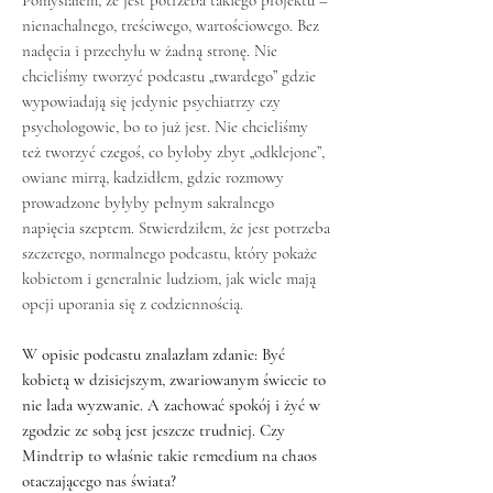
Pomyślałem, że jest potrzeba takiego projektu –
nienachalnego, treściwego, wartościowego. Bez
nadęcia i przechyłu w żadną stronę. Nie
chcieliśmy tworzyć podcastu „twardego” gdzie
wypowiadają się jedynie psychiatrzy czy
psychologowie, bo to już jest. Nie chcieliśmy
też tworzyć czegoś, co byłoby zbyt „odklejone”,
owiane mirrą, kadzidłem, gdzie rozmowy
prowadzone byłyby pełnym sakralnego
napięcia szeptem. Stwierdziłem, że jest potrzeba
szczerego, normalnego podcastu, który pokaże
kobietom i generalnie ludziom, jak wiele mają
opcji uporania się z codziennością.
W opisie podcastu znalazłam zdanie: Być
kobietą w dzisiejszym, zwariowanym świecie to
nie lada wyzwanie. A zachować spokój i żyć w
zgodzie ze sobą jest jeszcze trudniej. Czy
Mindtrip to właśnie takie remedium na chaos
otaczającego nas świata?