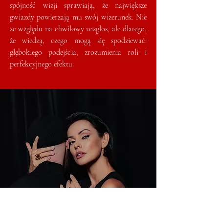
spójność wizji sprawiają, że największe
gwiazdy powierzają mu swój wizerunek. Nie
ze względu na chwilowy rozgłos, ale dlatego,
że wiedzą, czego mogą się spodziewać:
głębokiego podejścia, zrozumienia roli i
perfekcyjnego efektu.