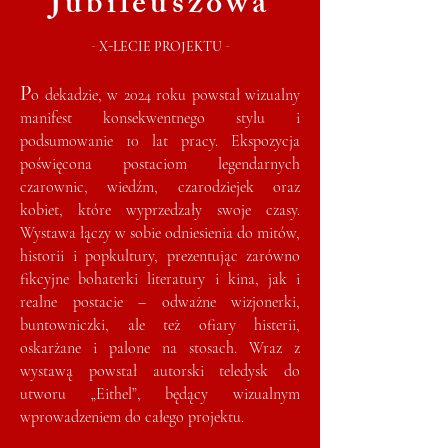
Jubileuszowa
-
-
X-LECIE PROJEKTU
P
o dekadzie, w 2024 roku powstał wizualny
manifest konsekwentnego stylu i
podsumowanie 10 lat pracy. Ekspozycja
poświęcona postaciom legendarnych
czarownic, wiedźm, czarodziejek oraz
kobiet, które wyprzedzały swoje czasy.
Wystawa łączy w sobie odniesienia do mitów,
historii i popkultury, prezentując zarówno
fikcyjne bohaterki literatury i kina, jak i
realne postacie – odważne wizjonerki,
buntowniczki, ale też ofiary histerii,
oskarżane i palone na stosach. Wraz z
wystawą powstał autorski teledysk do
utworu „Eithel”, będący wizualnym
wprowadzeniem do całego projektu.