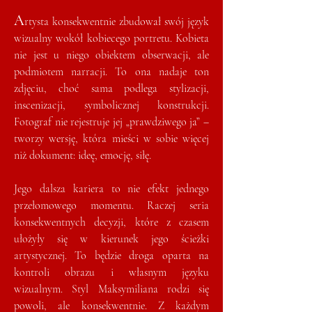
A
rtysta konsekwentnie zbudował swój język
wizualny wokół kobiecego portretu. Kobieta
nie jest u niego obiektem obserwacji, ale
podmiotem narracji. To ona nadaje ton
zdjęciu, choć sama podlega stylizacji,
inscenizacji, symbolicznej konstrukcji.
Fotograf nie rejestruje jej „prawdziwego ja” –
tworzy wersję, która mieści w sobie więcej
niż dokument: ideę, emocję, siłę.
Jego dalsza kariera to nie efekt jednego
przełomowego momentu. Raczej seria
konsekwentnych decyzji, które z czasem
ułożyły się w kierunek jego ścieżki
artystycznej. To będzie droga oparta na
kontroli obrazu i własnym języku
wizualnym. Styl Maksymiliana rodzi się
powoli, ale konsekwentnie. Z każdym