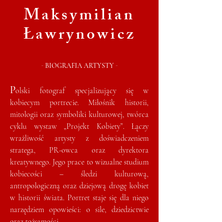
Maksymilian
Ławrynowicz
-
-
BIOGRAFIA ARTYSTY
P
olski fotograf specjalizujący się w
kobiecym portrecie. Miłośnik historii,
mitologii oraz symboliki kulturowej, twórca
cyklu wystaw „Projekt Kobiety”. Łączy
wrażliwość artysty z doświadczeniem
stratega, PR-owca oraz dyrektora
kreatywnego. Jego prace to wizualne studium
kobiecości – śledzi kulturową,
antropologiczną oraz dziejową drogę kobiet
w historii świata. Portret staje się dla niego
narzędziem opowieści: o sile, dziedzictwie
oraz tożsamości.