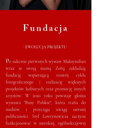
Fundacja
-
-
EWOLUCJA PROJEKTU
P
o sukcesie pierwszych wystaw Maksymilian
wraz ze swoją mamą Zofią zakładają
fundację wspierającą rozwój cyklu
fotograficznego i realizację większych
projektów kobiecych oraz promocję innych
artystów. W 2020 roku powstaje głośna
wystawa "Biesy Polskie", która trafia do
mediów i przyciąga uwagę szerszej
publiczności. Styl Ławrynowicza zaczyna
funkcjonować w szerokiej, ogólnokrajowej