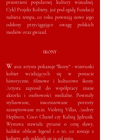
przestrzeni popularnej kultury wizualnej.
Cykl Projekt Kobiety, już pod egidą Fundacji
nabiera tempa, co roku powstają nowe jego
odsłony przyciągające uwagę polskich
mediów oraz gwiazd.
-
-
IKONY
W
2021 artysta pokazuje "Ikony" - wizerunki
kobiet wcielających się w postacie
historyczne, filmowe i kulturowe ikony.
Artysta zaprosił do współpracy znane
aktorki i osobowości medialne. Powstały
stylizowane, inscenizowane portrety
zainspirowane m.in. Violettą Villas, Audrey
Hepburn, Coco Chanel czy Kaliną Jędrusik.
Wystawa stawiała pytanie o cenę sławy,
ludzkie oblicze legend i o to, co zostaje z
kobiety, gdy oddzieli się ją od mitu.