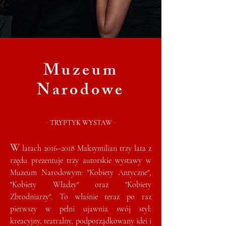
Muzeum
Narodowe
-
-
TRYPTYK WYSTAW
W
latach 2016–2018 Maksymilian trzy lata z
rzędu prezentuje trzy autorskie wystawy w
Muzeum Narodowym: "Kobiety Antyczne",
"Kobiety Władzy" oraz "Kobiety
Zbrodniarzy". To właśnie teraz po raz
pierwszy w pełni ujawnia swój styl:
kreacyjny, teatralny, podporządkowany idei i