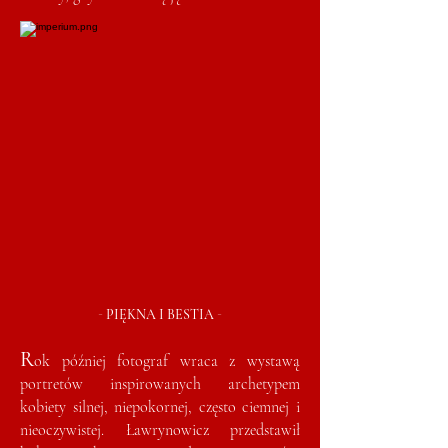
-
-
PIĘKNA I BESTIA
R
ok później fotograf wraca z wystawą
portretów inspirowanych archetypem
kobiety silnej, niepokornej, często ciemnej i
nieoczywistej. Ławrynowicz przedstawił