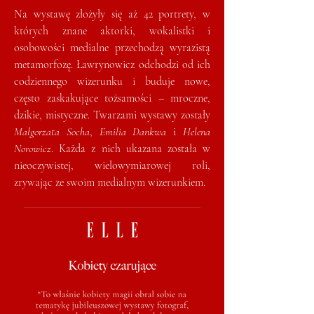
Na wystawę złożyły się aż 42 portrety, w
których znane aktorki, wokalistki i
osobowości medialne przechodzą wyrazistą
metamorfozę. Ławrynowicz odchodzi od ich
codziennego wizerunku i buduje nowe,
często zaskakujące tożsamości – mroczne,
dzikie, mistyczne. Twarzami wystawy zostały
Małgorzata Socha
,
Emilia Dankwa
i
Helena
Norowicz
. Każda z nich ukazana została w
nieoczywistej, wielowymiarowej roli,
zrywając ze swoim medialnym wizerunkiem.